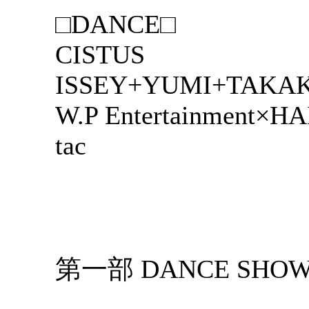
□DANCE□
CISTUS
ISSEY+YUMI+TAKA
W.P Entertainment×H
tac
第一部 DANCE SHOW 