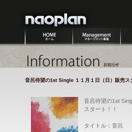
有
限
会
社
所
マ
イ
ナ
属
ネ
ベ
オ
ア
ー
ン
プ
ー
ジ
ト
ラ
お
テ
メ
事
ン
知
ィ
ン
業
ら
ス
ト
せ、
ト
事
イ
業
ベ
音呂待望の1st Single １１月１日（日）販売
ン
ト
情
報
音呂待望の1st Si
スタート！！
タイトル：音呂